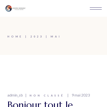
Skip
to
the
content
HOME
2023
MAI
admin_sb
9 mai 2023
NON CLASSÉ
Bonjour tout le