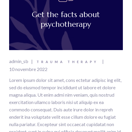
Get the facts about
psychotherapy
admin_sb
TRAUMA THERAPY
10 novembre 2022
Lorem ipsum dolor sit amet, cons ectetur adipisc ing elit,
sed do eiusmod tempor incididunt ut labore et dolore
magna aliqua. Ut enim admi nim veniam, quis nostrud
exercitation ullamco laboris nisi ut aliquip ex ea
commodo consequat. Duis aute irure dolor in repreh
enderit ina voluptate velit esse cillum dolore eu fugiat
nulla pariatur. Excepteur sint occaecat cupidatat non
proident, sunt in culpa qui officia deserunt mollit anim id